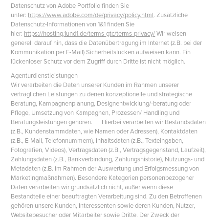
Datenschutz von Adobe Portfolio finden Sie
unter:
https://www.adobe.com/de/privacy/policy.html
. Zusätzliche
Datenschutz-Informationen von 1&1 finden Sie
hier:
https://hosting.1und1.de/terms-gtc/terms-privacy/
Wir weisen
generell darauf hin, dass die Datenübertragung im Internet (z.B. bei der
Kommunikation per E-Mail) Sicherheitslücken aufweisen kann. Ein
lückenloser Schutz vor dem Zugriff durch Dritte ist nicht möglich.
Agenturdienstleistungen
Wir verarbeiten die Daten unserer Kunden im Rahmen unserer
vertraglichen Leistungen zu denen konzeptionelle und strategische
Beratung, Kampagnenplanung, Designentwicklung/-beratung oder
Pflege, Umsetzung von Kampagnen, Prozessen/ Handling und
Beratungsleistungen gehören. Hierbei verarbeiten wir Bestandsdaten
(z.B., Kundenstammdaten, wie Namen oder Adressen), Kontaktdaten
(z.B., E-Mail, Telefonnummern), Inhaltsdaten (z.B., Texteingaben,
Fotografien, Videos), Vertragsdaten (z.B., Vertragsgegenstand, Laufzeit),
Zahlungsdaten (z.B., Bankverbindung, Zahlungshistorie), Nutzungs- und
Metadaten (z.B. im Rahmen der Auswertung und Erfolgsmessung von
Marketingmaßnahmen). Besondere Kategorien personenbezogener
Daten verarbeiten wir grundsätzlich nicht, außer wenn diese
Bestandteile einer beauftragten Verarbeitung sind. Zu den Betroffenen
gehören unsere Kunden, Interessenten sowie deren Kunden, Nutzer,
Websitebesucher oder Mitarbeiter sowie Dritte. Der Zweck der