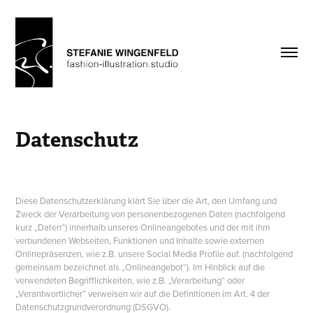
Datenschutz
Diese Datenschutzerklärung klärt Sie über die Art, den Umfang und
Zweck der Verarbeitung von personenbezogenen Daten (nachfolgend
kurz „Daten“) innerhalb unseres Onlineangebotes und der mit ihm
verbundenen Webseiten, Funktionen und Inhalte sowie externen
Onlinepräsenzen, wie z.B. unsere Social Media Profile auf. (nachfolgend
gemeinsam bezeichnet als „Onlineangebot“). Im Hinblick auf die
verwendeten Begrifflichkeiten, wie z.B. „Verarbeitung“ oder
„Verantwortlicher“ verweisen wir auf die Definitionen im Art. 4 der
Datenschutzgrundverordnung (DSGVO).