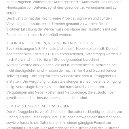
herauszugeben. Wünscht der Auftraggeber die Aufbewahrung und/oder
Herausgabe von Dateien, so ist dies gesondert zu vereinbaren und zu
vergüten.
Der Illustrator hat das Recht, seine Arbeit zu signieren und auf den
Vervielfältigungsstücken als Urheber genannt zu werden. Bei der
digitalen Erfassung der Werke muss der Name des Illustrators mit den
Bilddaten elektronisch verknüpft werden.
7. SONDERLEISTUNGEN, NEBEN- UND REISEKOSTEN
Zusatzleistungen (z.B. Manuskriptstudium), Nebenkosten (z.B. Kuriere)
oder technische Kosten (z.B. für Reproduktionen, Datenträger) werden je
nach Aufwand mit 75,- Euro / Stunde gesondert berechnet.
Wird der Vertrag aus Gründen, die der Illustrator nicht zu vertreten hat,
nicht durchgeführt, sind – neben der nach Ziffer 4 und 5 zu zahlenden
Teilvergütung – die angefallenen Nebenkosten vom Auftraggeber zu
erstatten. Die Vergütung für Zusatzleistungen ist nach deren Erbringung
fällig. Verauslagte Nebenkosten sind nach Anfall zu erstatten.
Vergütungen und Nebenkosten sind Nettobeträge, die zuzüglich der
jeweils geltenden Umsatzsteuer zu entrichten sind.
8. MITWIRKUNG DES AUFTRAGGEBERS
Der Auftraggeber ist verpflichtet, dem Illustrator rechtzeitig sämtliche zur
Erbringung der Lieferungen und Leistungen notwendigen Informationen
sowie erforderliches Datenmaterial in einem gängigen Format zur
Verfügung zu stellen. Der Auftraggeber stellt sicher, dass der Illustrator