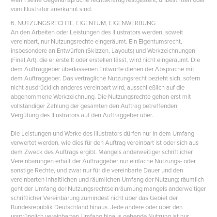
vom Illustrator anerkannt sind.
6. NUTZUNGSRECHTE, EIGENTUM, EIGENWERBUNG
An den Arbeiten oder Leistungen des Illustrators werden, soweit
vereinbart, nur Nutzungsrechte eingeräumt. Ein Eigentumsrecht,
insbesondere an Entwürfen (Skizzen, Layouts) und Werkzeichnungen
(Final Art), die er erstellt oder erstellen lässt, wird nicht eingeräumt. Die
dem Auftraggeber überlassenen Entwürfe dienen der Absprache mit
dem Auftraggeber. Das vertragliche Nutzungsrecht bezieht sich, sofern
nicht ausdrücklich anderes vereinbart wird, ausschließlich auf die
abgenommene Werkzeichnung. Die Nutzungsrechte gehen erst mit
vollständiger Zahlung der gesamten den Auftrag betreffenden
Vergütung des Illustrators auf den Auftraggeber über.
Die Leistungen und Werke des Illustrators dürfen nur in dem Umfang
verwertet werden, wie dies für den Auftrag vereinbart ist oder sich aus
dem Zweck des Auftrags ergibt. Mangels anderweitiger schriftlicher
Vereinbarungen erhält der Auftraggeber nur einfache Nutzungs- oder
sonstige Rechte, und zwar nur für die vereinbarte Dauer und den
vereinbarten inhaltlichen und räumlichen Umfang der Nutzung; räumlich
geht der Umfang der Nutzungsrechtseinräumung mangels anderweitiger
schriftlicher Vereinbarung zumindest nicht über das Gebiet der
Bundesrepublik Deutschland hinaus. Jede andere oder über den
ursprünglich vereinbarten Umfang hinaus gehende Nutzung ist nur