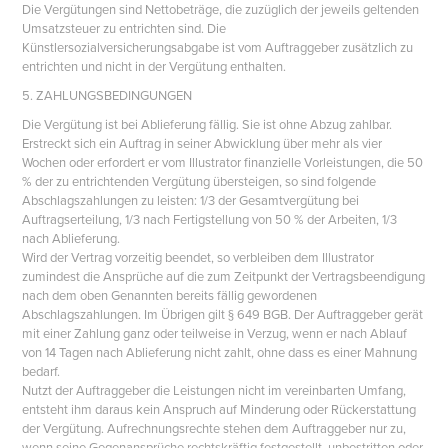
Die Vergütungen sind Nettobeträge, die zuzüglich der jeweils geltenden
Umsatzsteuer zu entrichten sind. Die
Künstlersozialversicherungsabgabe ist vom Auftraggeber zusätzlich zu
entrichten und nicht in der Vergütung enthalten.
5. ZAHLUNGSBEDINGUNGEN
Die Vergütung ist bei Ablieferung fällig. Sie ist ohne Abzug zahlbar.
Erstreckt sich ein Auftrag in seiner Abwicklung über mehr als vier
Wochen oder erfordert er vom Illustrator finanzielle Vorleistungen, die 50
% der zu entrichtenden Vergütung übersteigen, so sind folgende
Abschlagszahlungen zu leisten: 1/3 der Gesamtvergütung bei
Auftragserteilung, 1/3 nach Fertigstellung von 50 % der Arbeiten, 1/3
nach Ablieferung.
Wird der Vertrag vorzeitig beendet, so verbleiben dem Illustrator
zumindest die Ansprüche auf die zum Zeitpunkt der Vertragsbeendigung
nach dem oben Genannten bereits fällig gewordenen
Abschlagszahlungen. Im Übrigen gilt § 649 BGB. Der Auftraggeber gerät
mit einer Zahlung ganz oder teilweise in Verzug, wenn er nach Ablauf
von 14 Tagen nach Ablieferung nicht zahlt, ohne dass es einer Mahnung
bedarf.
Nutzt der Auftraggeber die Leistungen nicht im vereinbarten Umfang,
entsteht ihm daraus kein Anspruch auf Minderung oder Rückerstattung
der Vergütung. Aufrechnungsrechte stehen dem Auftraggeber nur zu,
wenn seine Gegenansprüche rechtskräftig festgestellt, unbestritten oder