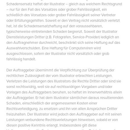
Schadensersatz haftet der Illustrator – gleich aus welchem Rechtsgrund
– nur für den Fall des Vorsatzes oder grober Fahrlässigkeit, ein
schließlich des Vorsatzes oder grober Fahrlässigkeit seiner Vertreter
oder Erfüllungsgehilfen. Soweit er den Vertrag nicht vorsätzlich verletzt
hat, ist die Schadensersatzhaftung auf den voraussehbaren,
typischerweise eintretenden Schaden begrenzt. Soweit der Illustrator
Dienstleistungen Dritter (z.B. Fotografen, Service-Provider) lediglich an
den Auftragnehmer durchreicht, beschränkt sich seine Haftung auf das
Auswahlverschulden. Eine Haftung für Computerviren wird
ausgeschlossen, sofern der Illustrator nicht vorsätzlich oder grob
fahrlässig handelt.
Der Auftraggeber übernimmt die Verpflichtung zur Überprüfung der
rechtlichen Zulässigkeit der vom Illustrator erbrachten Leistungen.
Verletzen die Leistungen des Illustrators die Rechte Dritter oder sind sie
sonst rechtswidrig, weil sie auf rechtswidrigen Vorgaben und/oder
Vorlagen des Auftraggebers beruhen, so haftet im Innenverhältnis allein
der Auftraggeber. Er hat dem Illustrator sämtlichen daraus resultierenden
Schaden, einschließlich der angemessenen Kosten einer
Rechtsverteidigung, zu ersetzen und ihn von allen Ansprüchen Dritter
freizuhalten. Der Illustrator wird jedoch den Auftraggeber auf mit seinen
Leistungen verbundene Rechtsverletzungen hinweisen, sobald er von
diesen positive Kenntnis erlangt. Insbesondere gilt diese