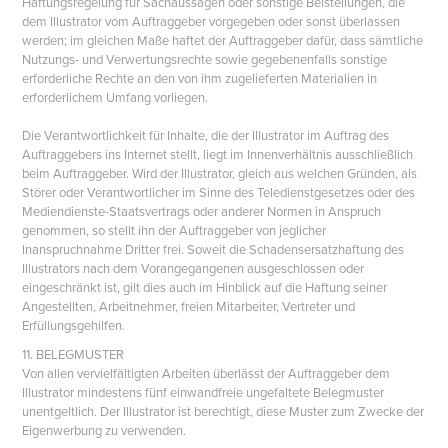
Haftungsregelung für Sachaussagen oder sonstige Beistellungen, die
dem Illustrator vom Auftraggeber vorgegeben oder sonst überlassen
werden; im gleichen Maße haftet der Auftraggeber dafür, dass sämtliche
Nutzungs- und Verwertungsrechte sowie gegebenenfalls sonstige
erforderliche Rechte an den von ihm zugelieferten Materialien in
erforderlichem Umfang vorliegen.
Die Verantwortlichkeit für Inhalte, die der Illustrator im Auftrag des
Auftraggebers ins Internet stellt, liegt im Innenverhältnis ausschließlich
beim Auftraggeber. Wird der Illustrator, gleich aus welchen Gründen, als
Störer oder Verantwortlicher im Sinne des Teledienstgesetzes oder des
Mediendienste-Staatsvertrags oder anderer Normen in Anspruch
genommen, so stellt ihn der Auftraggeber von jeglicher
Inanspruchnahme Dritter frei. Soweit die Schadensersatzhaftung des
Illustrators nach dem Vorangegangenen ausgeschlossen oder
eingeschränkt ist, gilt dies auch im Hinblick auf die Haftung seiner
Angestellten, Arbeitnehmer, freien Mitarbeiter, Vertreter und
Erfüllungsgehilfen.
11. BELEGMUSTER
Von allen vervielfältigten Arbeiten überlässt der Auftraggeber dem
Illustrator mindestens fünf einwandfreie ungefaltete Belegmuster
unentgeltlich. Der Illustrator ist berechtigt, diese Muster zum Zwecke der
Eigenwerbung zu verwenden.