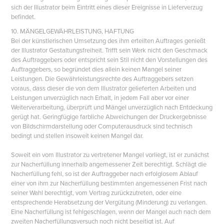
sich der Illustrator beim Eintritt eines dieser Ereignisse in Lieferverzug
befindet.
10. MÄNGELGEWÄHRLEISTUNG, HAFTUNG
Bei der künstlerischen Umsetzung des ihm erteilten Auftrages genießt
der Illustrator Gestaltungsfreiheit. Trifft sein Werk nicht den Geschmack
des Auftraggebers oder entspricht sein Stil nicht den Vorstellungen des
Auftraggebers, so begründet dies allein keinen Mangel seiner
Leistungen. Die Gewährleistungsrechte des Auftraggebers setzen
voraus, dass dieser die von dem Illustrator gelieferten Arbeiten und
Leistungen unverzüglich nach Erhalt, in jedem Fall aber vor einer
Weiterverarbeitung, überprüft und Mängel unverzüglich nach Entdeckung
gerügt hat. Geringfügige farbliche Abweichungen der Druckergebnisse
von Bildschirmdarstellung oder Computerausdruck sind technisch
bedingt und stellen insoweit keinen Mangel dar.
Soweit ein vom Illustrator zu vertretener Mangel vorliegt, ist er zunächst
zur Nacherfüllung innerhalb angemessener Zeit berechtigt. Schlägt die
Nacherfüllung fehl, so ist der Auftraggeber nach erfolglosem Ablauf
einer von ihm zur Nacherfüllung bestimmten angemessenen Frist nach
seiner Wahl berechtigt, vom Vertrag zurückzutreten, oder eine
entsprechende Herabsetzung der Vergütung (Minderung) zu verlangen.
Eine Nacherfüllung ist fehlgeschlagen, wenn der Mangel auch nach dem
zweiten Nacherfüllungsversuch noch nicht beseitigt ist. Auf